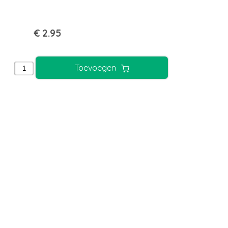
Ballonnen
Bekers
€ 2.95
Bordjes
Confetti
Toevoegen
Servetten
Vlaggenlijn
Merken
Body - Schmink Studio
Cameleon
CreaRose
PaintGlow
PartyXplosion
PXP Professional Colours
Superstar