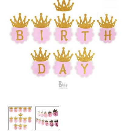
Opbergen & Diversen
Cadeaubon
Glitters
Chunky Glitters
Sjablonen
UV/Neon
Splitcake
Schmink
Makeup
GlitterTattoos
⤷GlitterTattoo Glitters
⤷GlitterTattoo Benodigdheden
⤷GlitterTattoo Sjablonen
Feest Decoratie